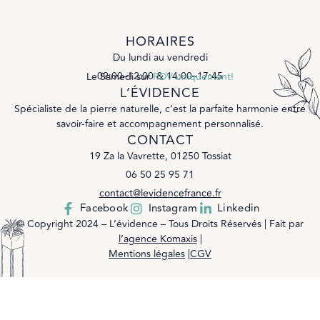
HORAIRES
Du lundi au vendredi
09:00–12:00 & 14:00–17:45
Le Samedi sur
RDV uniquement!
L’ÉVIDENCE
Spécialiste de la pierre naturelle, c’est la parfaite harmonie entre
savoir-faire et accompagnement personnalisé.
CONTACT
19 Za la Vavrette, 01250 Tossiat
06 50 25 95 71
contact@levidencefrance.fr
Facebook
Instagram
Linkedin
© Copyright 2024 – L’évidence – Tous Droits Réservés | Fait par
l’agence Komaxis
|
Mentions légales
|
CGV